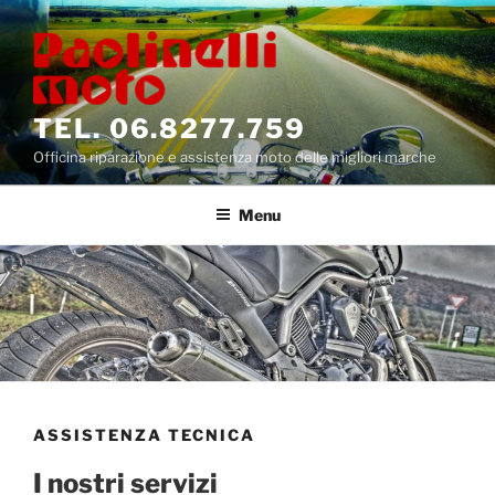
Salta
al
contenuto
TEL. 06.8277.759
Officina riparazione e assistenza moto delle migliori marche
Menu
ASSISTENZA TECNICA
I nostri servizi