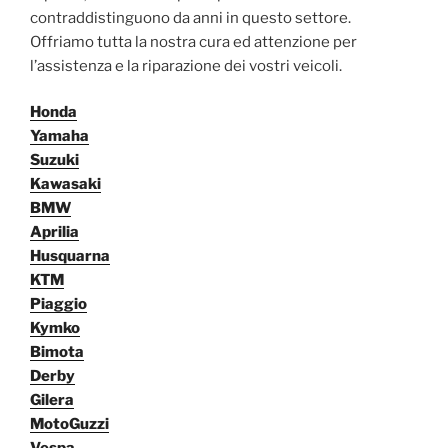
contraddistinguono da anni in questo settore.
Offriamo tutta la nostra cura ed attenzione per
l’assistenza e la riparazione dei vostri veicoli.
Honda
Yamaha
Suzuki
Kawasaki
BMW
Aprilia
Husquarna
KTM
Piaggio
Kymko
Bimota
Derby
Gilera
MotoGuzzi