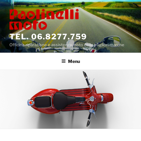
Salta
al
contenuto
TEL. 06.8277.759
Officina riparazione e assistenza moto delle migliori marche
Menu