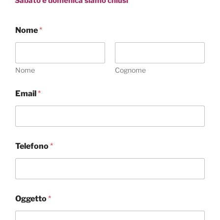
Sabato e domenica siamo chiusi
Nome
*
Nome
Cognome
Email
*
Telefono
*
Oggetto
*