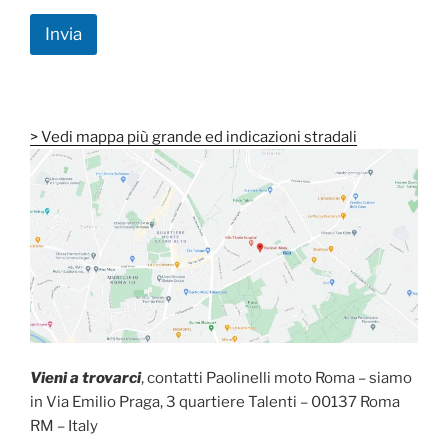
o
u
Invia
n
C
o
m
m
e
> Vedi mappa più grande ed indicazioni stradali
n
t
o
Vieni a trovarci
, contatti Paolinelli moto Roma – siamo
in Via Emilio Praga, 3
quartiere Talenti – 00137 Roma
RM – Italy