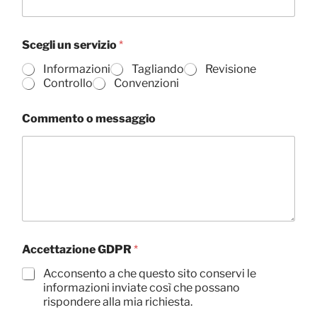
Scegli un servizio
*
Informazioni
Tagliando
Revisione
Controllo
Convenzioni
Commento o messaggio
O
Accettazione GDPR
*
g
g
Acconsento a che questo sito conservi le
e
informazioni inviate così che possano
t
rispondere alla mia richiesta.
t