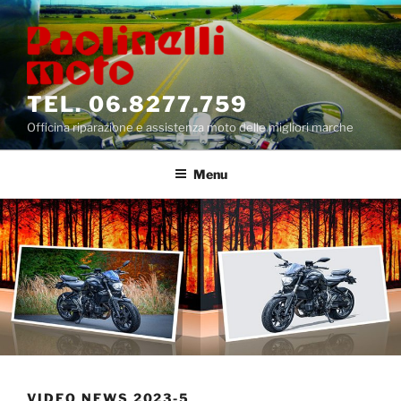
Salta
al
contenuto
TEL. 06.8277.759
Officina riparazione e assistenza moto delle migliori marche
Menu
VIDEO NEWS 2023-5